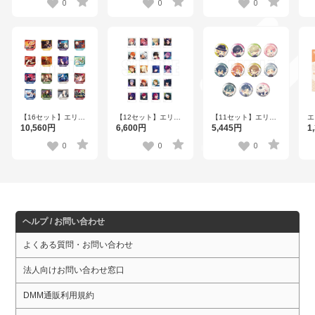
ーム
ョン第三弾
ver.A【DISP！！！
ョ
0
0
0
ver.A【DISP！！！
vol.2【DISP！！！
2023】
v
2023】
2023】
2
【16セット】エリオ
【12セット】エリオ
【11セット】エリオ
エ
スライジングヒーロ
スライジングヒーロ
スライジングヒーロ
ヒ
10,560円
6,600円
5,445円
1
ーズ ワンシーンスタ
ーズ トレーディング
ーズ トレーディング
ス
ンドコレクション第
ブロマイドコレクシ
ホログラム缶バッジ
イ
0
0
0
三弾
ョン 第三弾
ver.B【DISP！！！
2
vol.1【DISP！！！
【DISP！！！2023】
2023】
2023】
ヘルプ / お問い合わせ
よくある質問・お問い合わせ
法人向けお問い合わせ窓口
DMM通販利用規約