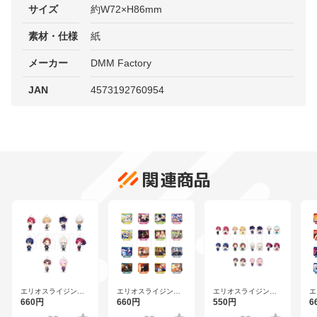
サイズ
約W72×H86mm
素材・仕様
紙
メーカー
DMM Factory
JAN
4573192760954
関連商品
エリオスライジング
エリオスライジング
エリオスライジング
エ
ヒーローズ トレーデ
ヒーローズ ワンシー
ヒーローズ トレーデ
ヒ
660円
660円
550円
6
ィングアクリルチャ
ンスタンドコレクシ
ィングステッカー
ン