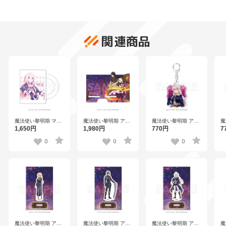
関連商品
魔法使い黎明期 マグ
魔法使い黎明期 アク
魔法使い黎明期 アク
魔
カップ
リルスマホスタンド
リルキーホルダー ゼ
リ
1,650円
1,980円
770円
7
ロ
ル
0
0
0
魔法使い黎明期 アク
魔法使い黎明期 アク
魔法使い黎明期 アク
魔