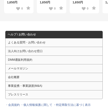
リルスタンド アルバ
リルスタンド 神父
リルスタンド ゼロ
リ
1,650円
1,650円
1,650円
1
ス
0
0
0
ヘルプ / お問い合わせ
よくある質問・お問い合わせ
法人向けお問い合わせ窓口
DMM通販利用規約
メールマガジン
会社概要
事業提携・事業譲渡(M&A)
プレスリリース
・会員規約
・個人情報保護に関して
・特定商取引法に基づく表示