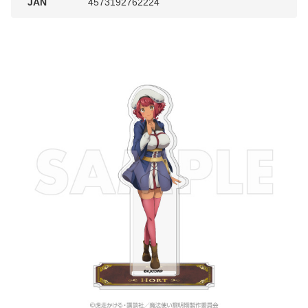
JAN
4573192762224