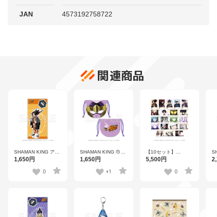
JAN
4573192758722
関連商品
SHAMAN KING アク
SHAMAN KING 巾着
【10セット】
S
リルスタンド 麻倉 葉
【馬孫ver.】
SHAMAN KING トレ
ス
1,650円
1,650円
5,500円
2
【着物ver.】
ーディングブロマイ
ド風カード
0
+1
0