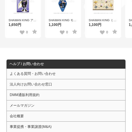
SHAMAN KING アク
SHAMAN KING モー
SHAMAN KING ミニ
S
リルスタンド 道 蓮
テル風キーホルダー
タオル 【ヒトダマモ
リ
1,650円
1,100円
1,100円
1
【着物ver.】
ホロホロ【着物ver.】
ードver.】
ロ
0
0
0
ヘルプ / お問い合わせ
よくある質問・お問い合わせ
法人向けお問い合わせ窓口
DMM通販利用規約
メールマガジン
会社概要
事業提携・事業譲渡(M&A)