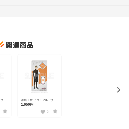
関連商品
アクリ
海賊王女 ビジュアルアクリ
ルスタンド 槐
1,650円
0