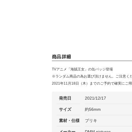
商品詳細
TVアニメ「海賊王女」の缶バッジ登場
※ランダム商品の為お選び頂けません。ご注意く
2021年11月18日（木）までのご予約で確実にご
発売日
2021/12/17
サイズ
約56mm
素材・仕様
ブリキ
メーカー
DMM pictures