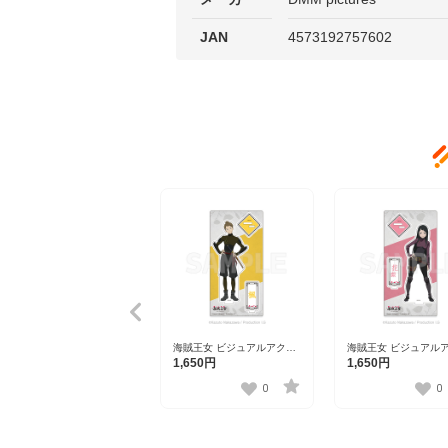
JAN
4573192757602
海賊王女 ビジュアルアクリ
海賊王女 ビジュアル
ルスタンド 楓
ルスタンド 花梨
1,650円
1,650円
0
0