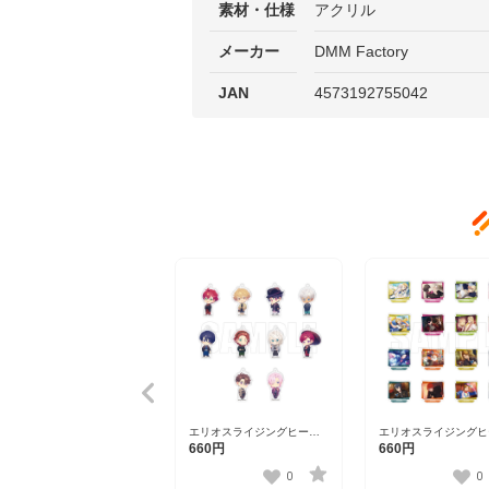
素材・仕様
アクリル
メーカー
DMM Factory
JAN
4573192755042
エリオスライジングヒーロ
エリオスライジングヒ
ーズ トレーディングアクリ
ーズ ワンシーンスタ
660円
660円
ルチャーム
レクション第三弾
ver.A【DISP！！！2023】
vol.2【DISP！！！20
0
0