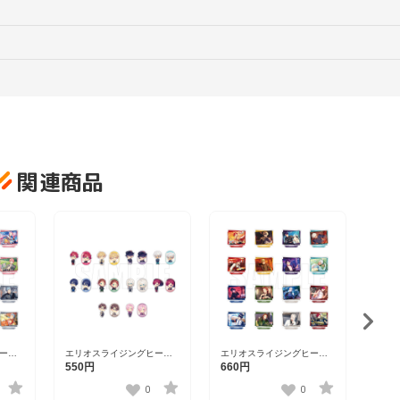
関連商品
エリ
ーズ 
1,3
ード・
202
ーロ
エリオスライジングヒーロ
エリオスライジングヒーロ
ンドコ
ーズ トレーディングステッ
ーズ ワンシーンスタンドコ
550円
660円
カーver.A【DISP！！！
レクション第三弾
23】
2023】
vol.1【DISP！！！2023】
0
0