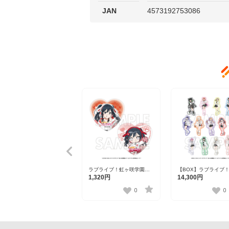
JAN
4573192753086
ラブライブ！虹ヶ咲学園ス
【BOX】ラブライブ
クールアイドル同好会 ハー
咲学園スクールアイド
1,320円
14,300円
ト型缶バッジセット 優木せ
好会 トレーディング
つ菜【R1 2510】
カー【R1 2510】全2
0
0