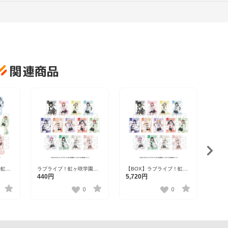
関連商品
ラブライブ！虹ヶ咲学園ス
【BOX】ラブライブ！虹ヶ
！虹ヶ
ラブ
クールアイドル同好会 トレ
咲学園スクールアイドル同
ル同
クー
440円
5,720円
880
ーディングブロマイド【R1
好会 トレーディングブロマ
ステッ
リル
2510】全13種
イド【R1 2510】全13種
6種
イラー
0
0