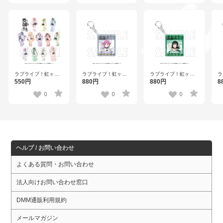
全
全26種
ラ
ラブライブ！虹ヶ咲
ラブライブ！虹ヶ咲
ラブライブ！虹ヶ咲
学
学園スクールアイド
学園スクールアイド
学園スクールアイド
8
550円
880円
880円
ル
ル同好会 トレーディ
ル同好会 アクリルキ
ル同好会 アクリルキ
ー
ングステッカー【R1
ーホルダー 天王寺璃
ーホルダー 三船栞子
0
0
0
菜
2510】全26種
奈【R1 2510】
【R1 2510】
ヘルプ / お問い合わせ
よくある質問・お問い合わせ
法人向けお問い合わせ窓口
DMM通販利用規約
メールマガジン