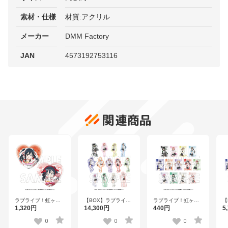
素材・仕様
材質:アクリル
メーカー
DMM Factory
JAN
4573192753116
関連商品
ラブライブ！虹ヶ咲
ラブライブ！虹ヶ咲
【
【BOX】ラブライ
学園スクールアイド
学園スクールアイド
ブ
ブ！虹ヶ咲学園スク
1,320円
440円
5
14,300円
ル同好会 ハート型缶
ル同好会 トレーディ
ー
ールアイドル同好会
バッジセット 優木せ
ングブロマイド【R1
ト
トレーディングステ
0
0
0
つ菜【R1 2510】
2510】全13種
マ
ッカー【R1 2510】