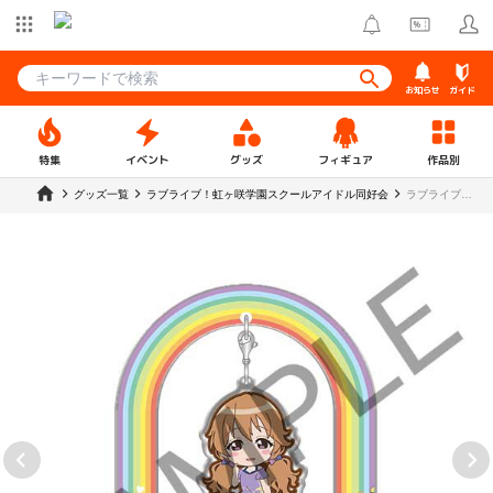
お知らせ
ガイド
特集
イベント
グッズ
フィギュア
作品別
グッズ一覧
ラブライブ！虹ヶ咲学園スクールアイドル同好会
ラブライブ！
虹ヶ咲学園ス
クールアイド
ル同好会 ゆれ
るアクリルス
タンド 近江彼
方