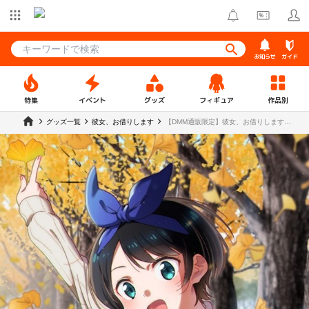
お知らせ
ガイド
特集
イベント
グッズ
フィギュア
作品別
グッズ一覧
彼女、お借りします
【DMM通販限定】彼女、お借りします
vol.3