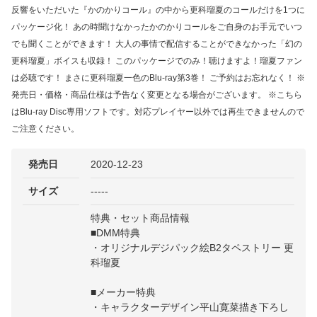
反響をいただいた『かのかりコール』の中から更科瑠夏のコールだけを1つに
パッケージ化！ あの時聞けなかったかのかりコールをご自身のお手元でいつ
でも聞くことができます！ 大人の事情で配信することができなかった「幻の
更科瑠夏」ボイスも収録！ このパッケージでのみ！聴けますよ！瑠夏ファン
は必聴です！ まさに更科瑠夏一色のBlu-ray第3巻！ ご予約はお忘れなく！ ※
発売日・価格・商品仕様は予告なく変更となる場合がございます。 ※こちら
はBlu-ray Disc専用ソフトです。対応プレイヤー以外では再生できませんので
ご注意ください。
発売日
2020-12-23
サイズ
-----
特典・セット商品情報
■DMM特典
・オリジナルデジパック絵B2タペストリー 更
科瑠夏
■メーカー特典
・キャラクターデザイン平山寛菜描き下ろし