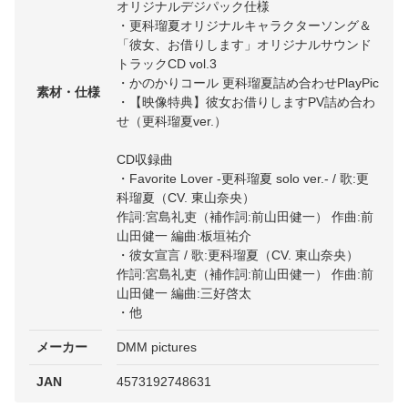
オリジナルデジパック仕様
・更科瑠夏オリジナルキャラクターソング＆
「彼女、お借りします」オリジナルサウンド
トラックCD vol.3
・かのかりコール 更科瑠夏詰め合わせPlayPic
素材・仕様
・【映像特典】彼女お借りしますPV詰め合わ
せ（更科瑠夏ver.）
CD収録曲
・Favorite Lover -更科瑠夏 solo ver.- / 歌:更
科瑠夏（CV. 東山奈央）
作詞:宮島礼吏（補作詞:前山田健一） 作曲:前
山田健一 編曲:板垣祐介
・彼女宣言 / 歌:更科瑠夏（CV. 東山奈央）
作詞:宮島礼吏（補作詞:前山田健一） 作曲:前
山田健一 編曲:三好啓太
・他
メーカー
DMM pictures
JAN
4573192748631