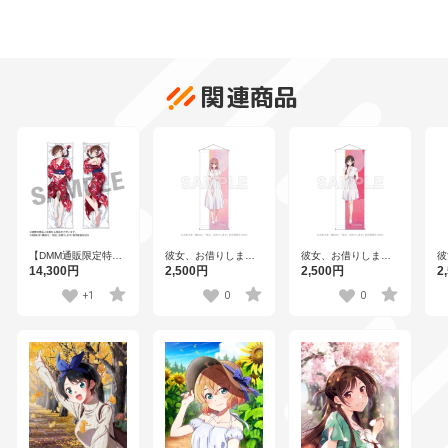
関連商品
【DMM通販限定特典
彼女、お借りします
彼女、お借りします
彼
付き】彼女、お借り
描き下ろしB2半裁タ
描き下ろしB2半裁タ
描
14,300円
2,500円
2,500円
2
します 本命彼女抱き
ペストリー 桜沢 墨
ペストリー 水原千鶴
ペ
枕カバー 千鶴 vol.4
【イベカノ2023
【イベカノ2023
【
+1
0
0
ver.】
ver.】
ve