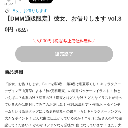
彼女、お借りします
【DMM通販限定】彼女、お借りします vol.3
0円
（税込）
＼5,000円 (税込)以上で送料無料／
販売終了
商品詳細
「彼女、お借りします」Blu-ray第3巻！ 第3巻は瑠夏尽くし！ キャラクター
デザイン平山寛菜による「秋×更科瑠夏」の美麗パッケージイラスト！ 秋と
いえば…？食欲の秋？読書の秋？瑠夏とはどんな秋？ どんなイラストが待っ
ているのかは開封してみてのお楽しみ！ 作詞:宮島礼吏 × 作曲:ヒャダインチ
ームという豪華タッグによる更科瑠夏への書き下ろしキャラクターソングも
大きなポイント！ どんな曲に仕上がっているのか！？それは皆さんの耳で確
認してください！ かのかりファンなら必聴の1曲になっています！ また、大