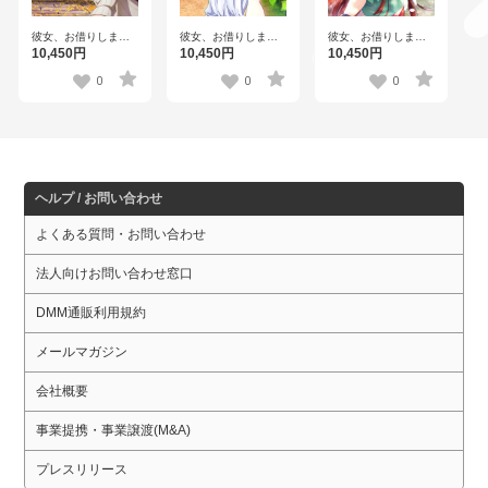
彼女、お借りします
彼女、お借りします
彼女、お借りします
vol.3 （ブルーレイデ
vol.2 （ブルーレイデ
vol.1 （ブルーレイデ
10,450円
10,450円
10,450円
ィスク）
ィスク）
ィスク）
0
0
0
ヘルプ / お問い合わせ
よくある質問・お問い合わせ
法人向けお問い合わせ窓口
DMM通販利用規約
メールマガジン
会社概要
事業提携・事業譲渡(M&A)
プレスリリース