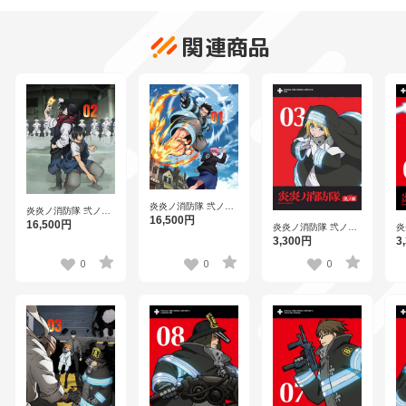
関連商品
炎炎ノ消防隊 弐ノ章
炎炎ノ消防隊 弐ノ章
第1巻 （ブルーレイ
16,500円
第2巻 （ブルーレイ
16,500円
炎炎ノ消防隊 弐ノ章
炎
ディスク）
ディスク）
第3巻
第
3,300円
3
0
0
0