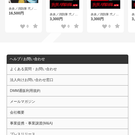
炎炎ノ消防隊 弐ノ章
第3巻 （ブルーレイ
16,500円
炎炎ノ消防隊 弐ノ章
炎炎ノ消防隊 弐ノ章
炎
ディスク）
第8巻
第7巻
第
3,300円
3,300円
3
0
0
0
ヘルプ / お問い合わせ
よくある質問・お問い合わせ
法人向けお問い合わせ窓口
DMM通販利用規約
メールマガジン
会社概要
事業提携・事業譲渡(M&A)
プレスリリース