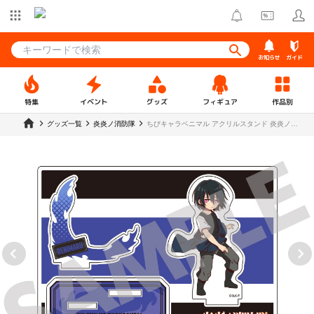
お知らせ
ガイド
特集
イベント
グッズ
フィギュア
作品別
グッズ一覧
炎炎ノ消防隊
ちびキャラベニマル アクリルスタンド 炎炎ノ消
防隊