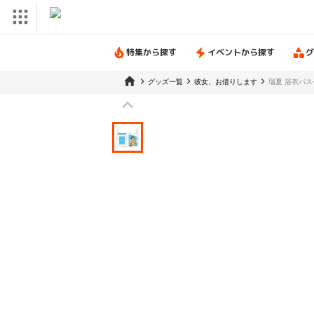
特集から探す
イベントから探す
グ
グッズ一覧
彼女、お借りします
瑠夏 浴衣パ