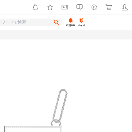
お知らせ
ガイド