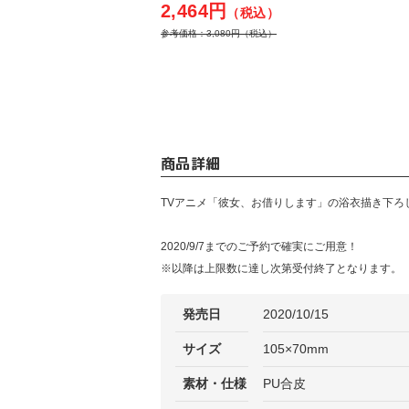
2,464円
（税込）
参考価格：3,080円（税込）
商品詳細
TVアニメ「彼女、お借りします」の浴衣描き下ろ
2020/9/7までのご予約で確実にご用意！
※以降は上限数に達し次第受付終了となります。
発売日
2020/10/15
サイズ
105×70mm
素材・仕様
PU合皮