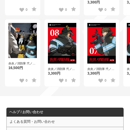
ディスク）
第3巻
第
3,300円
3
0
0
0
炎炎ノ消防隊 弐ノ章
第3巻 （ブルーレイ
16,500円
炎炎ノ消防隊 弐ノ章
炎炎ノ消防隊 弐ノ章
炎
ディスク）
第8巻
第7巻
第
3,300円
3,300円
3
0
0
0
ヘルプ / お問い合わせ
よくある質問・お問い合わせ