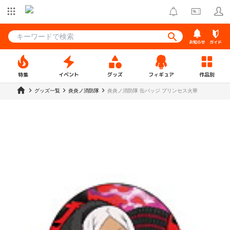
お知らせ
ガイド
特集
イベント
グッズ
フィギュア
作品別
グッズ一覧
炎炎ノ消防隊
炎炎ノ消防隊 缶バッジ プリンセス火華