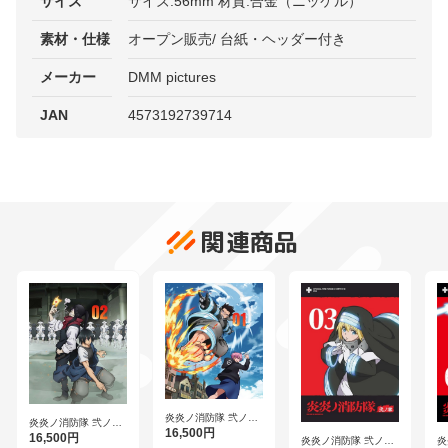
サイズ
サイズ:56mm 材質:合金（ニッケル）
素材・仕様
オープン販売/ 台紙・ヘッダー付き
メーカー
DMM pictures
JAN
4573192739714
関連商品
炎炎ノ消防隊 弐ノ章
炎炎ノ消防隊 弐ノ章
第1巻 （ブルーレイ
16,500円
第2巻 （ブルーレイ
16,500円
炎炎ノ消防隊 弐ノ章
炎
ディスク）