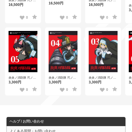
炎炎ノ消防隊 弐ノ章
炎炎ノ消防隊 弐ノ章
第1巻 （ブルーレイ
16,500円
第2巻 （ブルーレイ
第3巻 （ブルーレイ
16,500円
16,500円
炎
ディスク）
ディスク）
ディスク）
第
3
0
0
0
炎炎ノ消防隊 弐ノ章
炎炎ノ消防隊 弐ノ章
炎
炎炎ノ消防隊 弐ノ章
第5巻
第3巻
第
第4巻
3,300円
3,300円
3
3,300円
0
0
0
ヘルプ / お問い合わせ
よくある質問・お問い合わせ