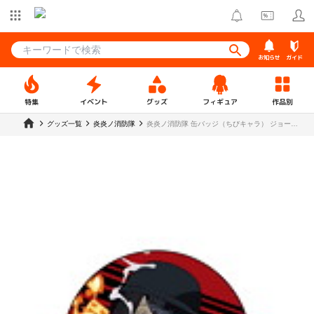
お知らせ
ガイド
特集
イベント
グッズ
フィギュア
作品別
グッズ一覧
炎炎ノ消防隊
炎炎ノ消防隊 缶バッジ（ちびキャラ） ジョーカ
ー