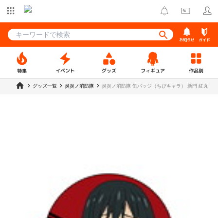
お知らせ
ガイド
特集
イベント
グッズ
フィギュア
作品別
グッズ一覧
炎炎ノ消防隊
炎炎ノ消防隊 缶バッジ（ちびキャラ） 新門 紅丸