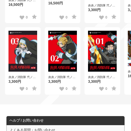
炎炎ノ消防隊 弐ノ章
第1巻 （ブルーレイ
16,500円
第2巻 （ブルーレイ
16,500円
炎炎ノ消防隊 弐ノ章
炎
ディスク）
ディスク）
第7巻
第
3,300円
3
0
0
0
炎
第
1
炎炎ノ消防隊 弐ノ章
炎炎ノ消防隊 弐ノ章
炎炎ノ消防隊 弐ノ章
デ
第3巻
第2巻
第1巻
3,300円
3,300円
3,300円
0
0
0
ヘルプ / お問い合わせ
よくある質問・お問い合わせ