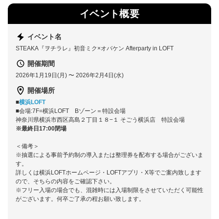
イベント概要
イベント名
STEAKA『ヲチラレ』初音ミク×オバケン Afterparty in LOFT
開催期間
2026年1月19日(月) 〜 2026年2月4日(水)
開催場所
■
横浜LOFT
■会場:7F=横浜LOFT Bゾーン＝特設会場
神奈川県横浜市西区高島２丁目１８−１ そごう横浜店 特設会場
※最終日17:00閉場
＜備考＞
※抽選による事前予約制の導入または整理券を配布する場合がございま
す。
詳しくは横浜LOFTホームページ・LOFTアプリ・X等でご案内致します
ので、そちらの内容をご確認下さい。
※フリー入場の場合でも、混雑時には入場制限をさせていただく可能性
がございます。何卒ご了承の程お願い致します。