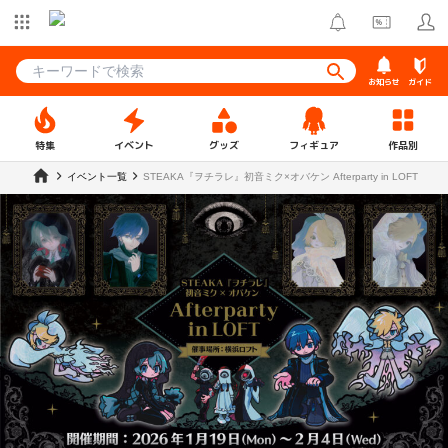
お知らせ
ガイド
特集
イベント
グッズ
フィギュア
作品別
イベント一覧
STEAKA『ヲチラレ』初音ミク×オバケン Afterparty in LOFT