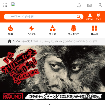
お知らせ
ガイド
特集
イベント
グッズ
フィギュア
作品別
イベント一覧
THE オリバーな犬、(Gosh!!)このヤロウ MOVIE×ラウンドワン
コラボキャンペーン