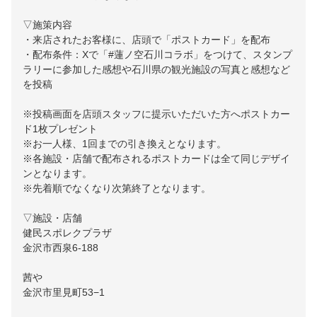
▽施策内容
・来店されたお客様に、店頭で「ポストカード」を配布
・配布条件：Xで「#蓮ノ空石川コラボ」をつけて、スタンプ
ラリーに参加した感想や石川県の観光施設の写真と感想など
を投稿
※投稿画面を店頭スタッフに提示いただいた方へポストカー
ド1枚プレゼント
※お一人様、1回までの引き換えとなります。
※各施設・店舗で配布されるポストカードは全て同じデザイ
ンとなります。
※先着順でなくなり次第終了となります。
▽施設・店舗
健民スポレクプラザ
金沢市西泉6-188
茜や
金沢市里見町53−1