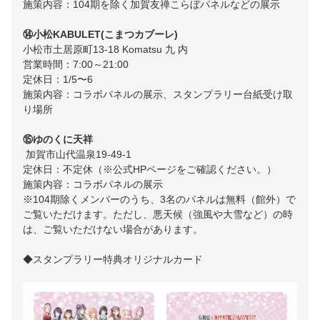
施策内容：104期を除く加賀友禅こらぼパネルなどの展示
⑭小松KABULET(こまつカブーレ)
小松市土居原町13-18 Komatsu 九 内
営業時間：7:00～21:00
定休日：1/5〜6
施策内容：コラボパネルの展示、スタンプラリー台紙受け取
り場所
⑮ゆのくに天祥
加賀市山代温泉19-49-1
定休日：不定休（※
公式HPページ
をご確認ください。）
施策内容：コラボパネルの展示
※104期除くメンバーのうち、3名のパネルは無料（館外）で
ご覧いただけます。ただし、悪天候（強風や大雪など）の時
は、ご覧いただけない場合があります。
◆スタンプラリー特典オリジナルカード