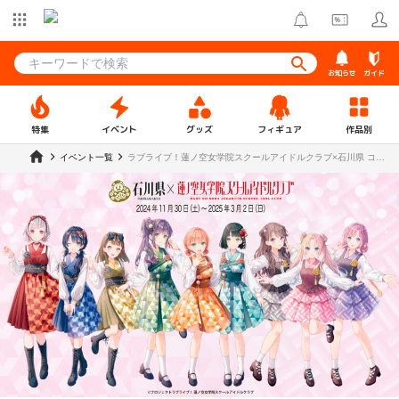
お知らせ
ガイド
特集
イベント
グッズ
フィギュア
作品別
イベント一覧
ラブライブ！蓮ノ空女学院スクールアイドルクラブ×石川県 コラ
ボ第三弾「伝統工芸こらぼ」