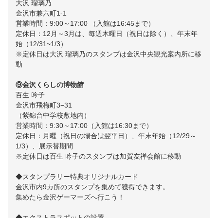
大沢 瑠璃乃
金沢市兼六町1-1
営業時間：9:00～17:00 （入館は16:45まで）
定休日：12月～3月は、毎週木曜日（祝日は除く）、年末年
始（12/31~1/3）
※定休日は大沢 瑠璃乃のスタンプは金沢中央観光案内所に移
動
⑨金沢くらしの博物館
百生 吟子
金沢市飛梅町3−31
（紫錦台中学校敷地内）
営業時間：9:30～17:00（入館は16:30まで）
定休日：月曜（祝日の場合は翌平日）、年末年始（12/29～
1/3）、展示替期間
※定休日は百生 吟子のスタンプは加賀友禅会館に移動
◆スタンプラリー特典オリジナルカード
金沢市内9カ所のスタンプを集めて獲得できます。
集めたら金沢ゲーマーズへ行こう！
◆エクストラスポットの設置