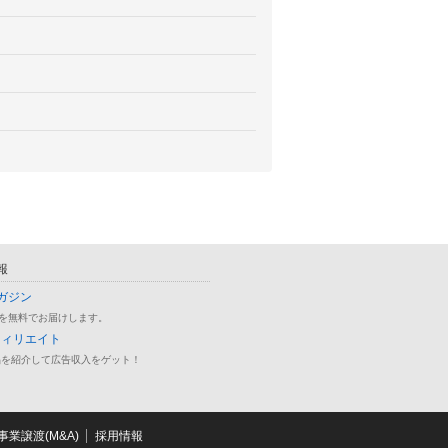
報
ガジン
を無料でお届けします。
フィリエイト
品を紹介して広告収入をゲット！
業譲渡(M&A)
採用情報