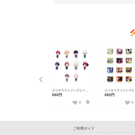
エリオスライジングヒーロ
エリオスライジングヒ
ーズ トレーディングアクリ
ーズ ワンシーンスタ
660円
660円
ルチャーム
レクション第三弾
ver.A【DISP！！！2023】
vol.2【DISP！！！20
0
0
ご利用ガイド