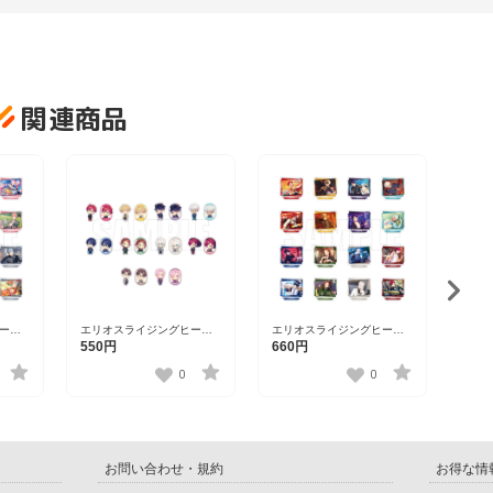
関連商品
エリ
ーズ 
1,3
ード・
202
ーロ
エリオスライジングヒーロ
エリオスライジングヒーロ
ンドコ
ーズ トレーディングステッ
ーズ ワンシーンスタンドコ
550円
660円
カーver.A【DISP！！！
レクション第三弾
23】
2023】
vol.1【DISP！！！2023】
0
0
お問い合わせ・規約
お得な情