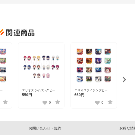
関連商品
エリ
ーズ 
1,3
ード・
202
ーロ
エリオスライジングヒーロ
エリオスライジングヒーロ
ンドコ
ーズ トレーディングステッ
ーズ ワンシーンスタンドコ
550円
660円
カーver.A【DISP！！！
レクション第三弾
23】
2023】
vol.1【DISP！！！2023】
0
0
お問い合わせ・規約
お得な情