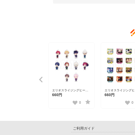
エリオスライジングヒーロ
エリオスライジングヒ
ーズ トレーディングアクリ
ーズ ワンシーンスタ
660円
660円
ルチャーム
レクション第三弾
ver.A【DISP！！！2023】
vol.2【DISP！！！20
0
0
ご利用ガイド