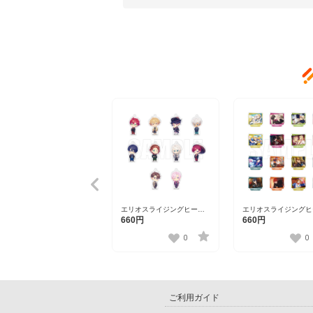
エリオスライジングヒーロ
エリオスライジングヒ
ーズ トレーディングアクリ
ーズ ワンシーンスタ
660円
660円
ルチャーム
レクション第三弾
ver.A【DISP！！！2023】
vol.2【DISP！！！20
0
0
ご利用ガイド