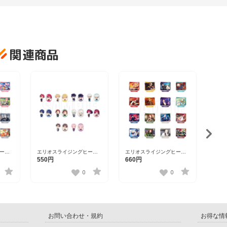
関連商品
エリ
ーズ 
1,3
ード・
202
ーロ
エリオスライジングヒーロ
エリオスライジングヒーロ
ンドコ
ーズ トレーディングステッ
ーズ ワンシーンスタンドコ
550円
660円
カーver.A【DISP！！！
レクション第三弾
23】
2023】
vol.1【DISP！！！2023】
0
0
お問い合わせ・規約
お得な情