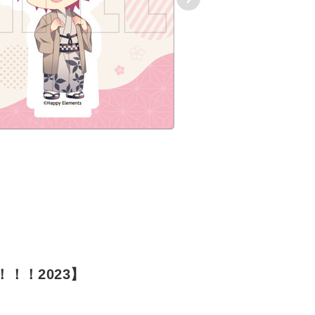
！！2023】