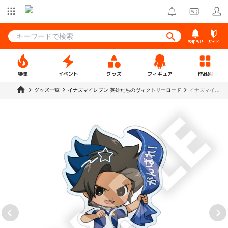
お知らせ
ガイド
特集
イベント
グッズ
フィギュア
作品別
グッズ一覧
イナズマイレブン 英雄たちのヴィクトリーロード
イナズマイレ
ブン 英雄た
ちのヴィクト
リーロード
フレフレンズ
アクリルスタ
ンド 瞬木 隼
人