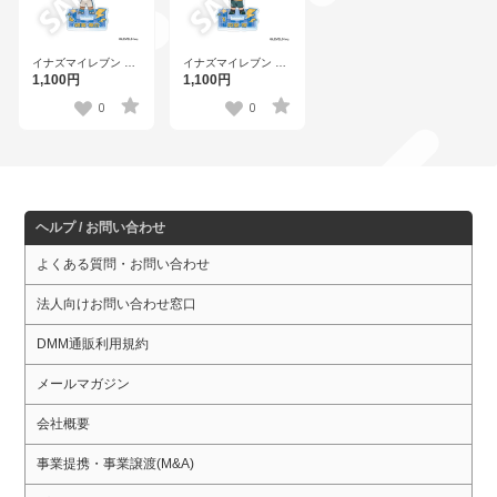
イナズマイレブン 英
イナズマイレブン 英
雄たちのヴィクトリ
雄たちのヴィクトリ
1,100円
1,100円
ーロード フレフレン
ーロード フレフレン
ズアクリルスタンド
ズアクリルスタンド
0
0
綱海 条介
円堂 守
ヘルプ / お問い合わせ
よくある質問・お問い合わせ
法人向けお問い合わせ窓口
DMM通販利用規約
メールマガジン
会社概要
事業提携・事業譲渡(M&A)