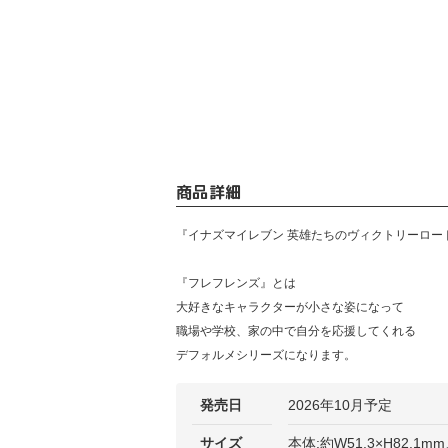
商品詳細
『イナズマイレブン 英雄たちのヴィクトリーロー
『フレフレンズ』とは
大好きなキャラクターが小さな姿になって
職場や学校、家の中で自分を応援してくれる
デフォルメシリーズになります。
発売日
2026年10月予定
サイズ
本体:約W51.3×H82.1m