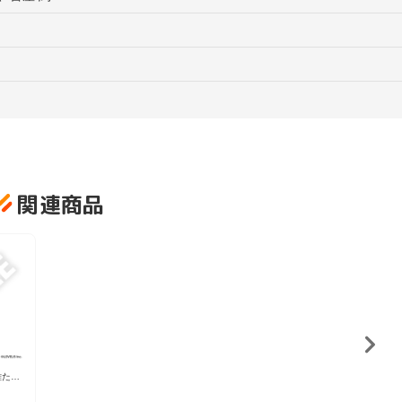
関連商品
雄たち
 フレ
ンド