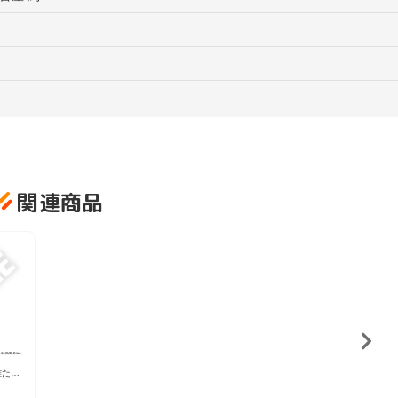
関連商品
雄たち
 フレ
ンド