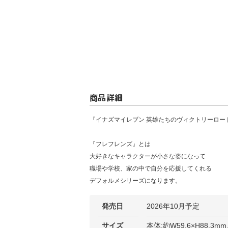
商品詳細
『イナズマイレブン 英雄たちのヴィクトリーロー
『フレフレンズ』とは
大好きなキャラクターが小さな姿になって
職場や学校、家の中で自分を応援してくれる
デフォルメシリーズになります。
発売日
2026年10月予定
サイズ
本体:約W59.6×H88.3m