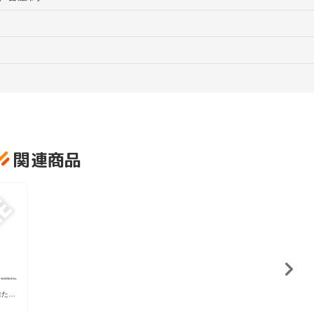
関連商品
雄たち
 フレ
ンド