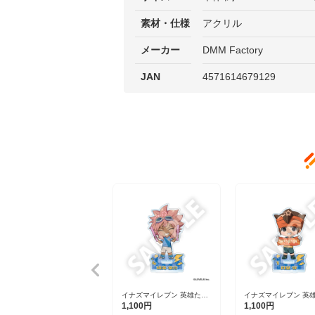
素材・仕様
アクリル
メーカー
DMM Factory
JAN
4571614679129
イナズマイレブン 英雄たち
イナズマイレブン 英
のヴィクトリーロード フレ
のヴィクトリーロード
1,100円
1,100円
フレンズアクリルスタンド
フレンズアクリルスタ