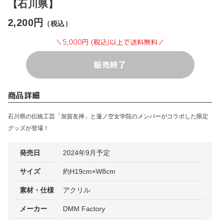
【石川県】
2,200円
（税込）
＼5,000円 (税込)以上で送料無料／
販売終了
商品詳細
石川県の伝統工芸「加賀友禅」と蓮ノ空女学院のメンバーがコラボした限定
グッズが登場！
発売日
2024年9月予定
サイズ
約H19cm×W8cm
素材・仕様
アクリル
メーカー
DMM Factory