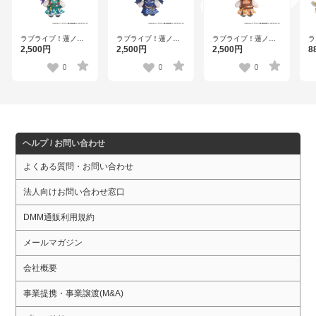
ラブライブ！蓮ノ空
ラブライブ！蓮ノ空
ラブライブ！蓮ノ空
ラ
女学院スクールアイ
女学院スクールアイ
女学院スクールアイ
女
2,500円
2,500円
2,500円
8
ドルクラブ×石川県コ
ドルクラブ×石川県コ
ドルクラブ×石川県コ
ド
ラボ第三弾 ぽけっこ
ラボ第三弾 ぽけっこ
ラボ第三弾 ぽけっこ
め
0
0
0
（ぬいぐるみマスコ
（ぬいぐるみマスコ
（ぬいぐるみマスコ
ニ
ット） 乙宗 梢
ット） 村野さやか
ット） 日野下花帆
ホ
【
ヘルプ / お問い合わせ
よくある質問・お問い合わせ
法人向けお問い合わせ窓口
DMM通販利用規約
メールマガジン
会社概要
事業提携・事業譲渡(M&A)