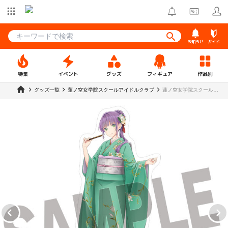
お知らせ
ガイド
特集
イベント
グッズ
フィギュア
作品別
グッズ一覧
蓮ノ空女学院スクールアイドルクラブ
蓮ノ空女学院スクールア
イドルクラブ 加賀友禅描
き下ろしBIGアクリルス
タンド 乙宗梢【石川県】