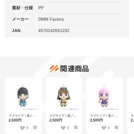
素材・仕様
PP
メーカー
DMM Factory
JAN
4570142651232
関連商品
ラブライブ！蓮ノ空
ラブライブ！蓮ノ空
ラブライブ！蓮ノ空
ラ
女学院スクールアイ
女学院スクールアイ
女学院スクールアイ
女
2,500円
2,500円
2,500円
2
ドルクラブ×石川県コ
ドルクラブ×石川県コ
ドルクラブ×石川県コ
ド
ラボ第三弾 ぽけっこ
ラボ第三弾 ぽけっこ
ラボ第三弾 ぽけっこ
ラ
0
0
0
（ぬいぐるみマスコ
（ぬいぐるみマスコ
（ぬいぐるみマスコ
（