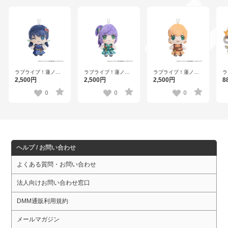
ット） 百生吟子
ット） 徒町小鈴
ット） 安養寺姫芽
ッ
ラブライブ！蓮ノ空
ラブライブ！蓮ノ空
ラブライブ！蓮ノ空
ラ
女学院スクールアイ
女学院スクールアイ
女学院スクールアイ
女
2,500円
2,500円
2,500円
8
ドルクラブ×石川県コ
ドルクラブ×石川県コ
ドルクラブ×石川県コ
ド
ラボ第三弾 ぽけっこ
ラボ第三弾 ぽけっこ
ラボ第三弾 ぽけっこ
め
0
0
0
（ぬいぐるみマスコ
（ぬいぐるみマスコ
（ぬいぐるみマスコ
ニ
ット） 村野さやか
ット） 乙宗 梢
ット） 日野下花帆
ホ
【
ヘルプ / お問い合わせ
よくある質問・お問い合わせ
法人向けお問い合わせ窓口
DMM通販利用規約
メールマガジン