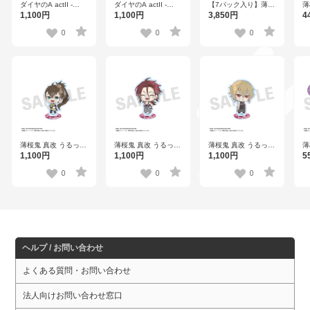
ダイヤのA actII -
ダイヤのA actII -
【7パック入り】薄桜
薄
Second Season- う
Second Season- う
鬼 真改 うるっこ ス
缶
1,100円
1,100円
3,850円
4
るっこアクリルスタ
るっこアクリルスタ
テッカー（1パック1
ンド 沢村栄純
ンド 奥村 光舟
枚入り） 全7種
0
0
0
薄桜鬼 真改 うるっこ
薄桜鬼 真改 うるっこ
薄桜鬼 真改 うるっこ
薄
アクリルスタンド 藤
アクリルスタンド 原
アクリルスタンド 風
ス
1,100円
1,100円
1,100円
5
堂平助
田左之助
間千景
1
0
0
0
ヘルプ / お問い合わせ
よくある質問・お問い合わせ
法人向けお問い合わせ窓口