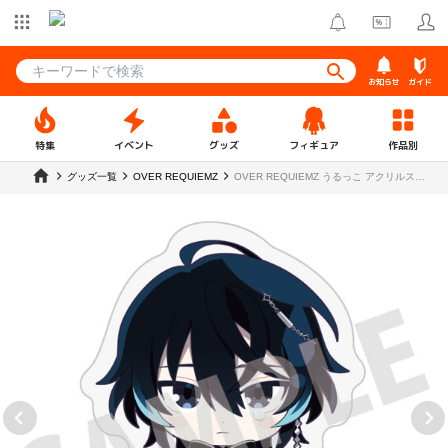
お知らせ
ガイド
特集
イベント
グッズ
フィギュア
作品別
グッズ一覧
OVER REQUIEMZ
OVER REQUIEMZ うるっこ アクリルスタ
ンド カイゼ・オズマ