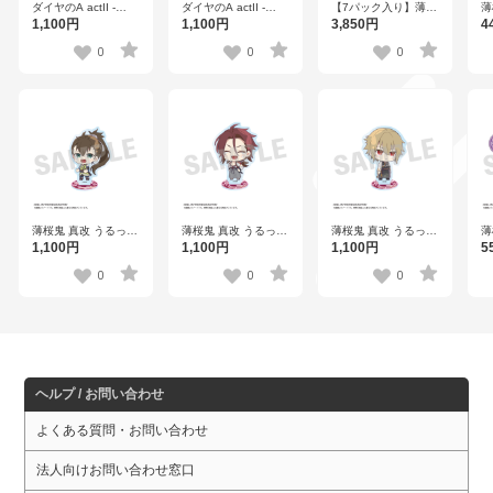
ダイヤのA actII -
ダイヤのA actII -
【7パック入り】薄桜
薄
Second Season- う
Second Season- う
鬼 真改 うるっこ ス
缶
1,100円
1,100円
3,850円
4
るっこアクリルスタ
るっこアクリルスタ
テッカー（1パック1
ンド 沢村栄純
ンド 奥村 光舟
枚入り） 全7種
0
0
0
薄桜鬼 真改 うるっこ
薄桜鬼 真改 うるっこ
薄桜鬼 真改 うるっこ
薄
アクリルスタンド 藤
アクリルスタンド 原
アクリルスタンド 風
ス
1,100円
1,100円
1,100円
5
堂平助
田左之助
間千景
1
0
0
0
ヘルプ / お問い合わせ
よくある質問・お問い合わせ
法人向けお問い合わせ窓口