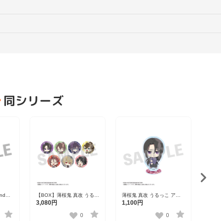
同シリーズ
nd
【BOX】薄桜鬼 真改 うるっ
薄桜鬼 真改 うるっこ アク
薄桜鬼
クリル
こ 缶バッジ 全7種
リルスタンド 土方歳三
リル
3,080円
1,100円
1,1
0
0