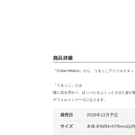
商品詳細
『Collar×Malice』から、うるっこアクリルスタ
『うるっこ』とは
瞳に涙を浮かべ、ほっぺたをぷくっとさせた姿が
デフォルメシリーズになります。
発売日
2026年12月予定
サイズ
本体:約W84×H78mm以