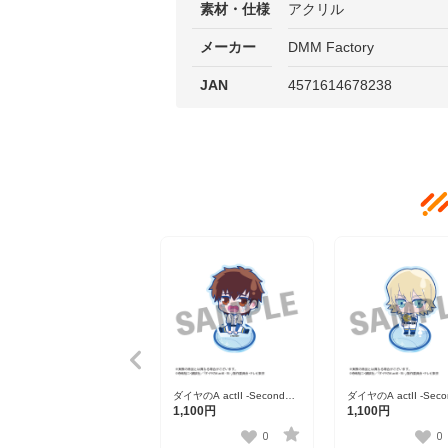
素材・仕様
アクリル
メーカー
DMM Factory
JAN
4571614678238
ダイヤのA actII -Second
ダイヤのA actII -Seco
Season- うるっこアクリル
Season- うるっこア
1,100円
1,100円
スタンド 沢村栄純
スタンド 奥村 光舟
0
0