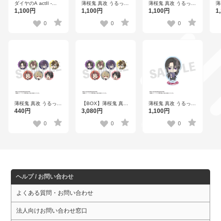
ダイヤのA actII -
薄桜鬼 真改 うるっこ
薄桜鬼 真改 うるっこ
薄
Second Season- う
アクリルスタンド 藤
アクリルスタンド 原
ア
1,100円
1,100円
1,100円
1
るっこアクリルスタ
堂平助
田左之助
間
ンド 奥村 光舟
0
0
0
薄桜鬼 真改 うるっこ
【BOX】薄桜鬼 真改
薄桜鬼 真改 うるっこ
缶バッジ 全7種
うるっこ 缶バッジ 全
アクリルスタンド 土
440円
3,080円
1,100円
7種
方歳三
0
0
0
ヘルプ / お問い合わせ
よくある質問・お問い合わせ
法人向けお問い合わせ窓口