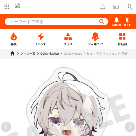
お知らせ
ガイド
特集
イベント
グッズ
フィギュア
作品別
グッズ一覧
Collar×Malice
Collar×Malice うるっこ アクリルスタンド 岡崎
契