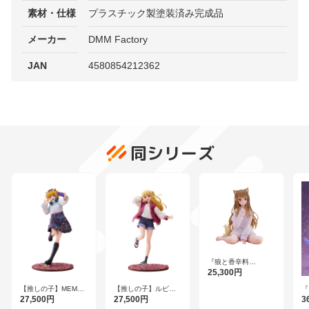
素材・仕様
プラスチック製塗装済み完成品
メーカー
DMM Factory
JAN
4580854212362
同シリーズ
『狼と香辛料
MERCHANT MEETS
25,300円
THE WISE WOLF』
ホロ YシャツVer. 1/7
【推しの子】MEMち
【推しの子】ルビー
『
スケールフィギュア
ょ バズらせファッシ
バズらせファッショ
ア
27,500円
27,500円
3
ョンVer. 1/6スケール
ンVer. 1/6スケールフ
ト