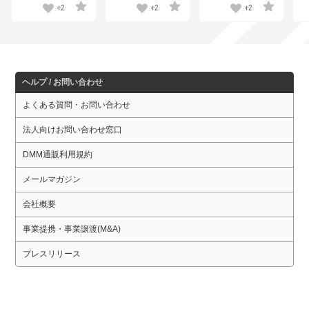
フィギュア
ィギュア
1
+2
+2
+2
ア
ヘルプ / お問い合わせ
よくある質問・お問い合わせ
法人向けお問い合わせ窓口
DMM通販利用規約
メールマガジン
会社概要
事業提携・事業譲渡(M&A)
プレスリリース
・会員規約
・個人情報保護に関して
・特定商取引法に基づく表示
・規約一覧
・採用情報