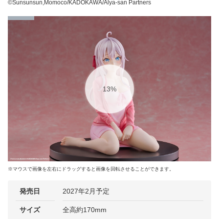
©Sunsunsun,Momoco/KADOKAWA/Alya-san Partners
17%
※マウスで画像を左右にドラッグすると画像を回転させることができます。
発売日
2027年2月予定
サイズ
全高約170mm