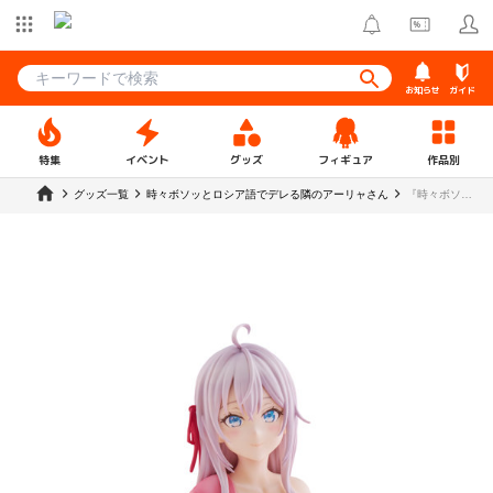
お知らせ
ガイド
特集
イベント
グッズ
フィギュア
作品別
グッズ一覧
時々ボソッとロシア語でデレる隣のアーリャさん
『時々ボソッ
とロシア語で
デレる隣のア
ーリャさん』
アリサ・ミハ
イロヴナ・九
条 1/6スケー
ルフィギュア