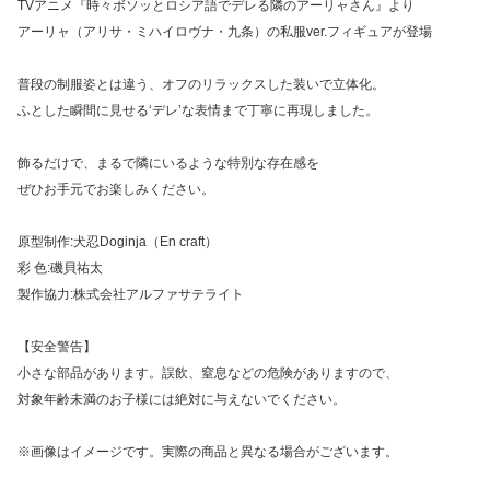
TVアニメ『時々ボソッとロシア語でデレる隣のアーリャさん』より
アーリャ（アリサ・ミハイロヴナ・九条）の私服ver.フィギュアが登場
普段の制服姿とは違う、オフのリラックスした装いで立体化。
ふとした瞬間に見せる‘デレ’な表情まで丁寧に再現しました。
飾るだけで、まるで隣にいるような特別な存在感を
ぜひお手元でお楽しみください。
原型制作:犬忍Doginja（En craft）
彩 色:磯貝祐太
製作協力:株式会社アルファサテライト
【安全警告】
小さな部品があります。誤飲、窒息などの危険がありますので、
対象年齢未満のお子様には絶対に与えないでください。
※画像はイメージです。実際の商品と異なる場合がございます。