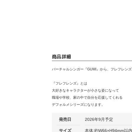
商品詳細
バーチャルシンガー『GUMI』から、フレフレン
『フレフレンズ』とは
大好きなキャラクターが小さな姿になって
職場や学校、家の中で自分を応援してくれる
デフォルメシリーズになります。
発売日
2026年9月予定
サイズ
本体:約W66×H94mm以内