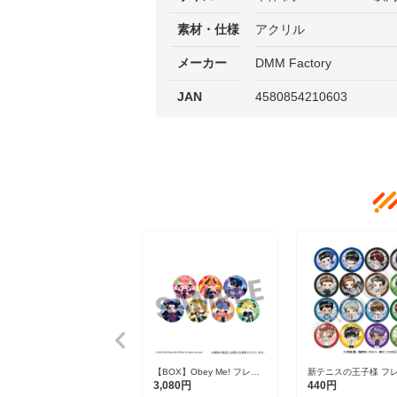
素材・仕様
アクリル
メーカー
DMM Factory
JAN
4580854210603
【BOX】Obey Me! フレフ
新テニスの王子様 フ
レンズトレーディング缶バ
ンズ缶バッジ Vol.8 全
3,080円
440円
ッジ 全7種