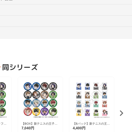
同シリーズ
新テ
ンズ
1,1
赤也 V
レフレ
【BOX】新テニスの王子様
【8パック】新テニスの王子
16種
フレフレンズ缶バッジ Vol.8
様 フレフレンズステッカー
7,040円
4,400円
全16種
Vol.8（1パック2枚入り） 全