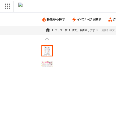
特集から探す
イベントから探す
グ
グッズ一覧
彼女、お借りします
【再販】彼女、