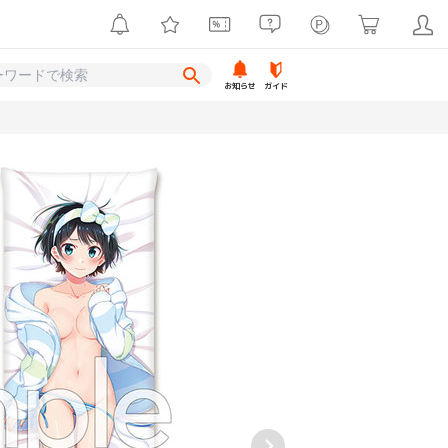
お知らせ
ガイド