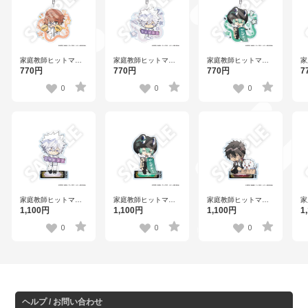
家庭教師ヒットマン
家庭教師ヒットマン
家
家庭教師ヒットマン
REBORN！ フレフレ
REBORN！ フレフレ
R
REBORN！ フレフレ
770円
770円
7
770円
ンズアクリルキーホ
ンズアクリルキーホ
ン
ンズアクリルキーホ
ルダー 白蘭
ルダー フラン
ル
ルダー 入江 正一
0
0
0
家庭教師ヒットマン
家
家庭教師ヒットマン
家庭教師ヒットマン
REBORN！ フレフレ
R
REBORN！ フレフレ
REBORN！ フレフレ
1,100円
1
1,100円
1,100円
ンズアクリルスタン
ン
ンズアクリルスタン
ンズアクリルスタン
ド XANXUS
ド
ド 白蘭
ド フラン
0
0
0
ヘルプ / お問い合わせ