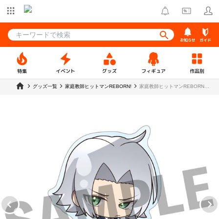
お知らせ
ガイド
特集
イベント
グッズ
フィギュア
作品別
グッズ一覧
家庭教師ヒットマンREBORN!
家庭教師ヒットマンREBORN！
うるっこアクリルスタンド 獄寺
隼人