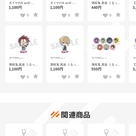
ダイヤのA actII -
ダイヤのA actII -
薄桜鬼 真改 うるっこ
【
Second Season- う
Second Season- う
缶バッジ 全7種
う
1,100円
1,100円
440円
3
るっこアクリルスタ
るっこアクリルスタ
7
ンド 沢村栄純
ンド 奥村 光舟
0
0
0
薄桜鬼 真改 うるっこ
薄桜鬼 真改 うるっこ
薄桜鬼 真改 うるっこ
【
アクリルスタンド 原
アクリルスタンド 風
ステッカー（1パック
鬼
1,100円
1,100円
550円
3
田左之助
間千景
1枚入り） 全7種
テ
枚
0
0
0
関連商品