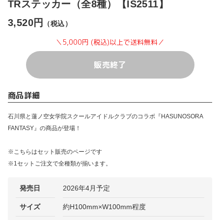
TRステッカー（全8種）【IS2511】
3,520円
（税込）
＼5,000円 (税込)以上で送料無料／
販売終了
商品詳細
石川県と蓮ノ空女学院スクールアイドルクラブのコラボ『HASUNOSORA
FANTASY』の商品が登場！
※こちらはセット販売のページです
※1セットご注文で全種類が揃います。
発売日
2026年4月予定
サイズ
約H100mm×W100mm程度