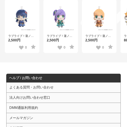
ラブライブ！蓮ノ空
ラブライブ！蓮ノ空
ラブライブ！蓮ノ空
ラ
女学院スクールアイ
女学院スクールアイ
女学院スクールアイ
女
2,500円
2,500円
2,500円
8
ドルクラブ×石川県コ
ドルクラブ×石川県コ
ドルクラブ×石川県コ
ド
ラボ第三弾 ぽけっこ
ラボ第三弾 ぽけっこ
ラボ第三弾 ぽけっこ
め
0
0
0
（ぬいぐるみマスコ
（ぬいぐるみマスコ
（ぬいぐるみマスコ
ニ
ット） 村野さやか
ット） 乙宗 梢
ット） 日野下花帆
ホ
【
ヘルプ / お問い合わせ
よくある質問・お問い合わせ
法人向けお問い合わせ窓口
DMM通販利用規約
メールマガジン