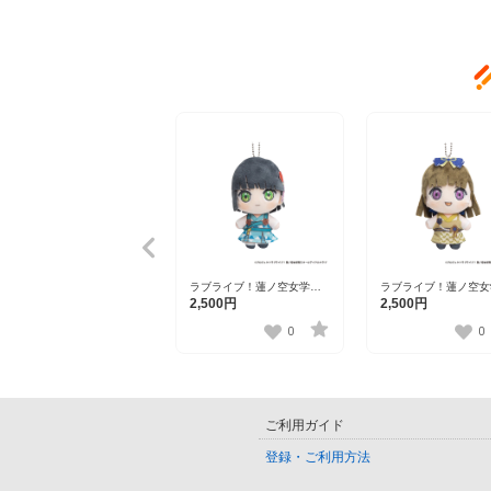
ラブライブ！蓮ノ空女学院
ラブライブ！蓮ノ空女
スクールアイドルクラブ×石
スクールアイドルクラ
2,500円
2,500円
川県コラボ第三弾 ぽけっこ
川県コラボ第三弾 ぽ
（ぬいぐるみマスコット）
（ぬいぐるみマスコッ
0
0
百生吟子
徒町小鈴
ご利用ガイド
登録・ご利用方法