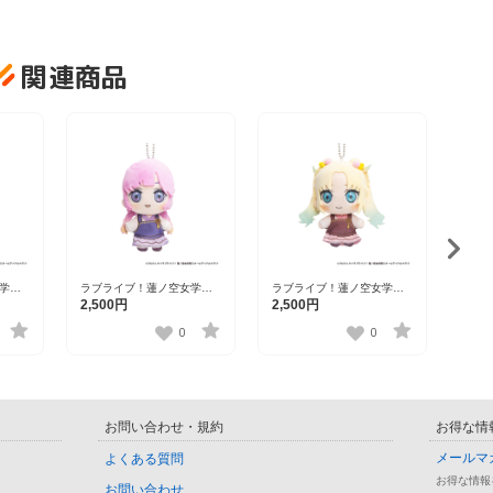
関連商品
ラブ
スク
2,5
川県
（ぬ
藤島 
学院
ラブライブ！蓮ノ空女学院
ラブライブ！蓮ノ空女学院
ブ×石
スクールアイドルクラブ×石
スクールアイドルクラブ×石
2,500円
2,500円
けっこ
川県コラボ第三弾 ぽけっこ
川県コラボ第三弾 ぽけっこ
ト）
（ぬいぐるみマスコット）
（ぬいぐるみマスコット）
0
0
安養寺姫芽
大沢瑠璃乃
お問い合わせ・規約
お得な情
メールマ
よくある質問
お得な情報
お問い合わせ