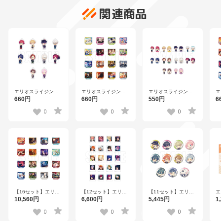
関連商品
エリオスライジング
エリオスライジング
エリオスライジング
エ
ヒーローズ トレーデ
ヒーローズ ワンシー
ヒーローズ トレーデ
ヒ
660円
660円
550円
6
ィングアクリルチャ
ンスタンドコレクシ
ィングステッカー
ン
ーム
ョン第三弾
ver.A【DISP！！！
ョ
0
0
0
ver.A【DISP！！！
vol.2【DISP！！！
2023】
v
2023】
2023】
2
【16セット】エリオ
【12セット】エリオ
【11セット】エリオ
エ
スライジングヒーロ
スライジングヒーロ
スライジングヒーロ
ヒ
10,560円
6,600円
5,445円
1
ーズ ワンシーンスタ
ーズ トレーディング
ーズ トレーディング
ス
ンドコレクション第
ブロマイドコレクシ
ホログラム缶バッジ
イ
0
0
0
三弾
ョン 第三弾
ver.B【DISP！！！
2