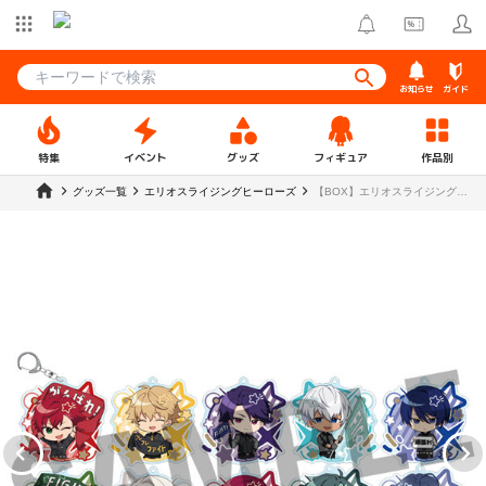
お知らせ
ガイド
特集
イベント
グッズ
フィギュア
作品別
グッズ一覧
エリオスライジングヒーローズ
【BOX】エリオスライジングヒ
ーローズ フレフレンズ アクリ
ルキーホルダー Vol.1（全10
種）