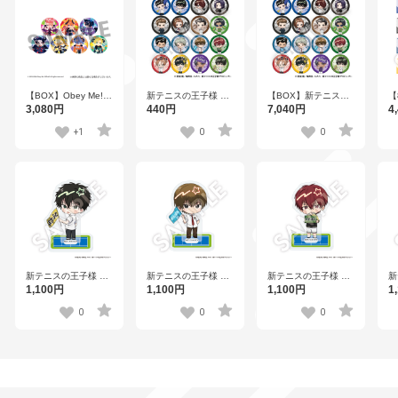
【BOX】Obey Me!
新テニスの王子様 フ
【BOX】新テニスの
【
フレフレンズトレー
レフレンズ缶バッジ
王子様 フレフレンズ
の
3,080円
440円
7,040円
4
ディング缶バッジ 全
Vol.8 全16種
缶バッジ Vol.8 全16
ズ
7種
種
V
+1
0
0
り
新テニスの王子様 フ
新テニスの王子様 フ
新テニスの王子様 フ
新
レフレンズアクリル
レフレンズアクリル
レフレンズアクリル
レ
1,100円
1,100円
1,100円
1
スタンド 財前 光
スタンド 日吉 若
スタンド 季楽靖幸
ス
Vol.2
Vol.3
0
0
0