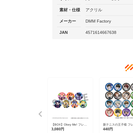
素材・仕様
アクリル
メーカー
DMM Factory
JAN
4571614667638
【BOX】Obey Me! フレフ
新テニスの王子様 フ
レンズトレーディング缶バ
ンズ缶バッジ Vol.8 全
3,080円
440円
ッジ 全7種