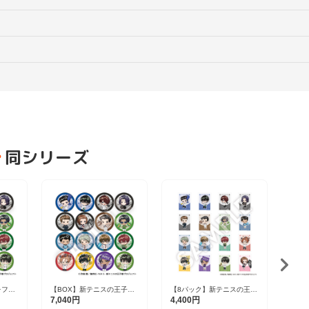
同シリーズ
レフレ
【BOX】新テニスの王子様
【8パック】新テニスの王子
新テ
16種
フレフレンズ缶バッジ Vol.8
様 フレフレンズステッカー
ンズ
7,040円
4,400円
1,1
全16種
Vol.8（1パック2枚入り） 全
赤也 V