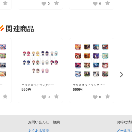
16種
0
0
関連商品
ーロ
エリオスライジングヒーロ
エリオスライジングヒーロ
エリ
ンドコ
ーズ トレーディングステッ
ーズ ワンシーンスタンドコ
ーズ 
550円
660円
1,3
カーver.A【DISP！！！
レクション第三弾
ード・
23】
2023】
vol.1【DISP！！！2023】
202
0
0
お問い合わせ・規約
お得な情
メールマ
よくある質問