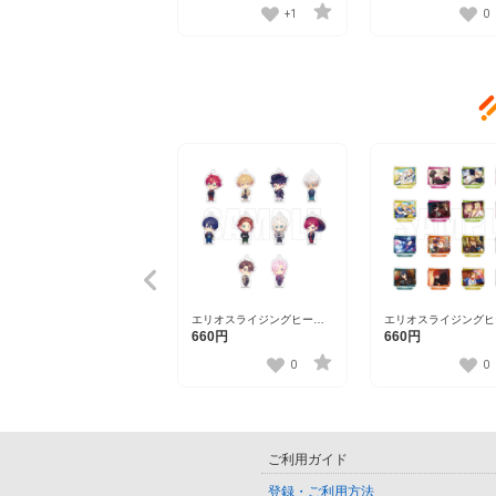
+1
0
エリオスライジングヒーロ
エリオスライジングヒ
ーズ トレーディングアクリ
ーズ ワンシーンスタ
660円
660円
ルチャーム
レクション第三弾
ver.A【DISP！！！2023】
vol.2【DISP！！！20
0
0
ご利用ガイド
登録・ご利用方法