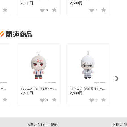
こ（ぬ
ョーグール』 ぽけっこ（ぬ
ョーグール』 ぽけっこ（ぬ
2,500円
2,500円
ウタ
いぐるみマスコット）鈴屋
いぐるみマスコット）有馬
什造
貴将
0
0
関連商品
TV
ョー
2,5
いぐ
董香
トーキ
TVアニメ『東京喰種トーキ
TVアニメ『東京喰種トーキ
こ（ぬ
ョーグール』 ぽけっこ（ぬ
ョーグール』 ぽけっこ（ぬ
2,500円
2,500円
ウタ
いぐるみマスコット）鈴屋
いぐるみマスコット）有馬
什造
貴将
0
0
お問い合わせ・規約
お得な情