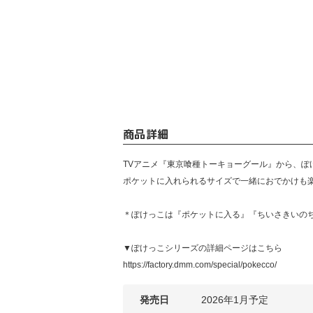
商品詳細
TVアニメ『東京喰種トーキョーグール』から、ぽ
ポケットに入れられるサイズで一緒におでかけも楽
＊ぽけっこは『ポケットに入る』『ちいさきいのち（我
▼ぽけっこシリーズの詳細ページはこちら
https://factory.dmm.com/special/pokecco/
発売日
2026年1月予定