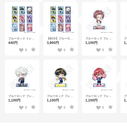
ブルーロック トレー
【BOX】ブルーロッ
ブルーロック フレフ
ブ
ディングフレフレン
ク トレーディングフ
レンズアクリルスタ
レ
440円
3,960円
1,100円
1
ズステッカー Vol.2
レフレンズステッカ
ンド Vol.2 糸師 冴
ン
全9種
ー Vol.2 全9種
0
0
0
ブルーロック フレフ
ブルーロック フレフ
ブルーロック フレフ
ブ
レンズアクリルスタ
レンズアクリルスタ
レンズアクリルスタ
レ
1,100円
1,100円
1,100円
1
ンド Vol.2 凪 誠士郎
ンド Vol.2 蜂楽 廻
ンド Vol.2 千切 豹馬
ン
0
0
0