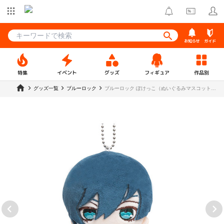
お知らせ
ガイド
特集
イベント
グッズ
フィギュア
作品別
グッズ一覧
ブルーロック
ブルーロック ぽけっこ（ぬいぐるみマスコット）
【ラウンドワン 私服ver.】糸師 凛