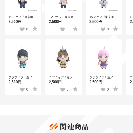
TVアニメ『東京喰種
TVアニメ『東京喰種
TVアニメ『東京喰種
T
トーキョーグール』
トーキョーグール』
トーキョーグール』
ト
2,500円
2,500円
2,500円
2
ぽけっこ（ぬいぐる
ぽけっこ（ぬいぐる
ぽけっこ（ぬいぐる
ぽ
みマスコット）ウタ
みマスコット）鈴屋
みマスコット）有馬
み
0
0
0
什造
貴将
習
ラブライブ！蓮ノ空
ラブライブ！蓮ノ空
ラブライブ！蓮ノ空
ラ
女学院スクールアイ
女学院スクールアイ
女学院スクールアイ
女
2,500円
2,500円
2,500円
2
ドルクラブ×石川県コ
ドルクラブ×石川県コ
ドルクラブ×石川県コ
ド
ラボ第三弾 ぽけっこ
ラボ第三弾 ぽけっこ
ラボ第三弾 ぽけっこ
ラ
0
0
0
（ぬいぐるみマスコ
（ぬいぐるみマスコ
（ぬいぐるみマスコ
（
ット） 百生吟子
ット） 徒町小鈴
ット） 安養寺姫芽
ッ
関連商品