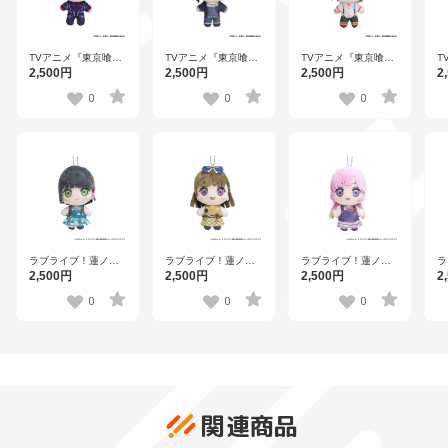
TVアニメ『東京喰種
TVアニメ『東京喰種
TVアニメ『東京喰種
T
トーキョーグール』
トーキョーグール』
トーキョーグール』
ト
2,500円
2,500円
2,500円
2
ぽけっこ（ぬいぐる
ぽけっこ（ぬいぐる
ぽけっこ（ぬいぐる
ぽ
みマスコット）月山
みマスコット）ウタ
みマスコット）鈴屋
み
0
0
0
習
什造
貴
ラブライブ！蓮ノ空
ラブライブ！蓮ノ空
ラブライブ！蓮ノ空
ラ
女学院スクールアイ
女学院スクールアイ
女学院スクールアイ
女
2,500円
2,500円
2,500円
2
ドルクラブ×石川県コ
ドルクラブ×石川県コ
ドルクラブ×石川県コ
ド
ラボ第三弾 ぽけっこ
ラボ第三弾 ぽけっこ
ラボ第三弾 ぽけっこ
ラ
0
0
0
（ぬいぐるみマスコ
（ぬいぐるみマスコ
（ぬいぐるみマスコ
（
ット） 百生吟子
ット） 徒町小鈴
ット） 安養寺姫芽
ッ
関連商品