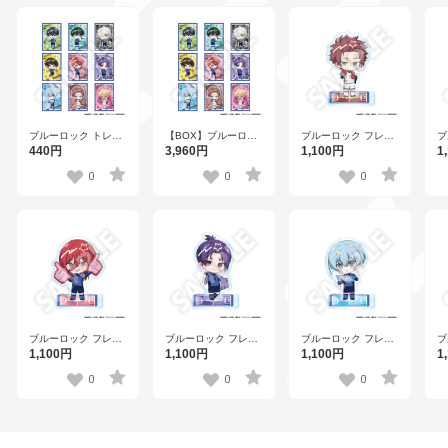
ブルーロック トレー
【BOX】ブルーロッ
ブルーロック フレフ
ブ
ディングフレフレン
ク トレーディングフ
レンズアクリルスタ
レ
440円
3,960円
1,100円
1
ズステッカー Vol.2
レフレンズステッカ
ンド Vol.2 糸師 冴
ン
全9種
ー Vol.2 全9種
0
0
0
ブルーロック フレフ
ブルーロック フレフ
ブルーロック フレフ
ブ
レンズアクリルスタ
レンズアクリルスタ
レンズアクリルスタ
レ
1,100円
1,100円
1,100円
1
ンド Vol.2 千切 豹馬
ンド Vol.2 御影 玲王
ンド Vol.2 氷織 羊
ン
0
0
0