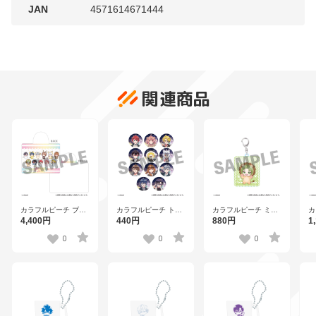
JAN
4571614671444
関連商品
カラフルピーチ ブラ
カラフルピーチ トレ
カラフルピーチ ミニ
カ
ンケット 【TO
ーディング缶バッジ
キャラアクリルキー
キ
4,400円
440円
880円
1
2511】
（全11種） 【TO
ホルダー シヴァ
ン
2511】
【TO 2511】
2
0
0
0