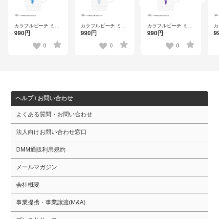
カラフルピーチ ミニ
カラフルピーチ ミニ
カラフルピーチ ミニ
カ
スタッキングキーホ
スタッキングキーホ
スタッキングキーホ
ス
990円
990円
990円
9
ルダー なおきり 【ウ
ルダー ヒロ 【ウェン
ルダー もふ 【ウェン
ル
ェンディーズ】
ディーズ】
ディーズ】
ェ
0
0
0
ヘルプ / お問い合わせ
よくある質問・お問い合わせ
法人向けお問い合わせ窓口
DMM通販利用規約
メールマガジン
会社概要
事業提携・事業譲渡(M&A)