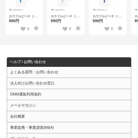
カラフルピーチ ミニ
カラフルピーチ ミニ
カラフルピーチ ミニ
カ
スタッキングキーホ
スタッキングキーホ
スタッキングキーホ
ス
990円
990円
990円
9
ルダー なおきり 【ウ
ルダー ヒロ 【ウェン
ルダー もふ 【ウェン
ル
ェンディーズ】
ディーズ】
ディーズ】
ェ
0
0
0
ヘルプ / お問い合わせ
よくある質問・お問い合わせ
法人向けお問い合わせ窓口
DMM通販利用規約
メールマガジン
会社概要
事業提携・事業譲渡(M&A)