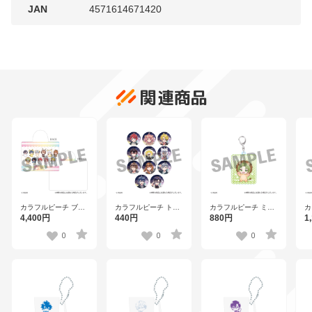
JAN
4571614671420
関連商品
カラフルピーチ ブラ
カラフルピーチ トレ
カラフルピーチ ミニ
カ
ンケット 【TO
ーディング缶バッジ
キャラアクリルキー
キ
4,400円
440円
880円
1
2511】
（全11種） 【TO
ホルダー シヴァ
ン
2511】
【TO 2511】
2
0
0
0