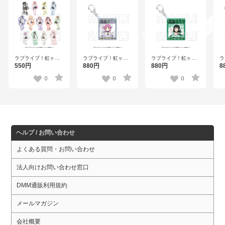
ラ
ラブライブ！虹ヶ咲
ラブライブ！虹ヶ咲
ラブライブ！虹ヶ咲
学
学園スクールアイド
学園スクールアイド
学園スクールアイド
8
550円
880円
880円
ル
ル同好会 トレーディ
ル同好会 アクリルキ
ル同好会 アクリルキ
ー
ングステッカー【R1
ーホルダー 天王寺璃
ーホルダー 三船栞子
0
0
0
【
2510】全26種
奈【R1 2510】
【R1 2510】
ヘルプ / お問い合わせ
よくある質問・お問い合わせ
法人向けお問い合わせ窓口
DMM通販利用規約
メールマガジン
会社概要