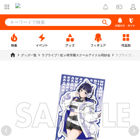
お知らせ
ガイド
特集
イベント
グッズ
フィギュア
作品別
グッズ一覧
ラブライブ！虹ヶ咲学園スクールアイドル同好会
ラブライブ！
虹ヶ咲学園ス
クールアイド
ル同好会 フェ
イスタオル 朝
香果林【R1
2510】