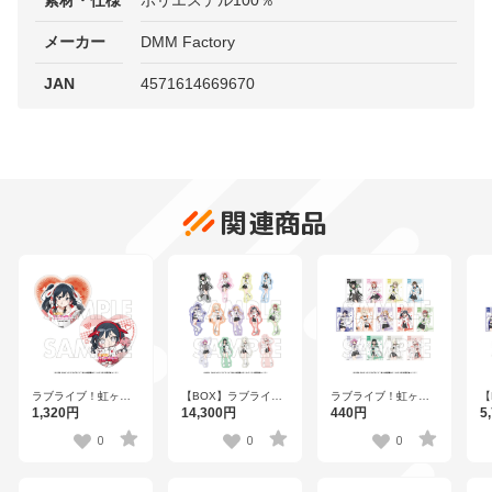
素材・仕様
ポリエステル100％
メーカー
DMM Factory
JAN
4571614669670
関連商品
ラブライブ！虹ヶ咲
ラブライブ！虹ヶ咲
【
【BOX】ラブライ
学園スクールアイド
学園スクールアイド
ブ
ブ！虹ヶ咲学園スク
1,320円
440円
5
14,300円
ル同好会 ハート型缶
ル同好会 トレーディ
ー
ールアイドル同好会
バッジセット 優木せ
ングブロマイド【R1
ト
トレーディングステ
0
0
0
つ菜【R1 2510】
2510】全13種
マ
ッカー【R1 2510】
全
全26種