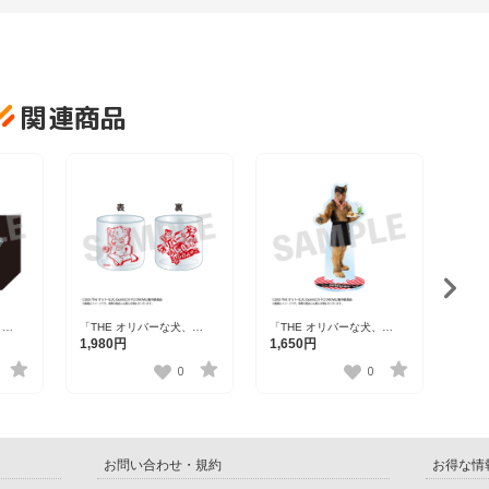
関連商品
「TH
（Go
1,6
MOV
（pos
、
「THE オリバーな犬、
「THE オリバーな犬、
ロウ
（Gosh！！）このヤロウ
（Gosh！！）このヤロウ
1,980円
1,650円
バッグ
MOVIE」 グラス【R1
MOVIE」 アクリルスタンド
2509】
（diner ver.）【R1 2509】
0
0
お問い合わせ・規約
お得な情