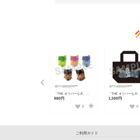
「THE オリバーな犬、
「THE オリバーな犬
（Gosh！！）このヤロウ
（Gosh！！）このヤ
880円
1,500円
MOVIE」 ステッカーセット
MOVIE」 ミニトート
【R1 2509】
【R1 2509】
0
0
ご利用ガイド