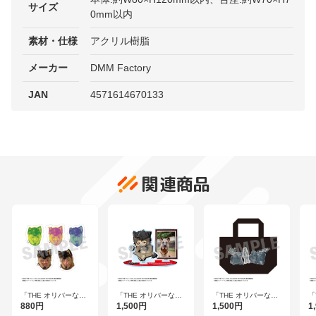
サイズ
0mm以内
素材・仕様
アクリル樹脂
メーカー
DMM Factory
JAN
4571614670133
関連商品
「THE オリバーな
「THE オリバーな
「THE オリバーな
「
犬、（Gosh！！）こ
犬、（Gosh！！）こ
犬、（Gosh！！）こ
犬
880円
1,500円
1,500円
1
のヤロウ MOVIE」
のヤロウ MOVIE」
のヤロウ MOVIE」
の