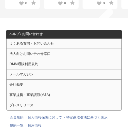
ステッカーセット
ミニジオラマアクリ
ミニトートバッグ
グ
0
0
0
【R1 2509】
ルスタンド【R1
【R1 2509】
2509】
ヘルプ / お問い合わせ
よくある質問・お問い合わせ
法人向けお問い合わせ窓口
DMM通販利用規約
メールマガジン
会社概要
事業提携・事業譲渡(M&A)
プレスリリース
・会員規約
・個人情報保護に関して
・特定商取引法に基づく表示
・規約一覧
・採用情報