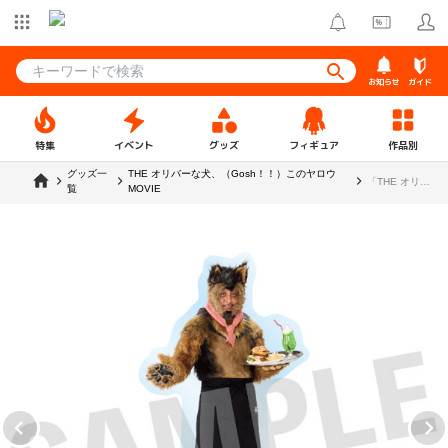
お知らせ
ガイド
特集
イベント
グッズ
フィギュア
作品別
グッズ一
THE オリバーな犬、（Gosh！！）このヤロウ
「THE オリバ
覧
MOVIE
ーな犬、
（Gosh！！）
このヤロウ
MOVIE」 ア
クリルスタン
ド（diner
ver.）【R1
2509】