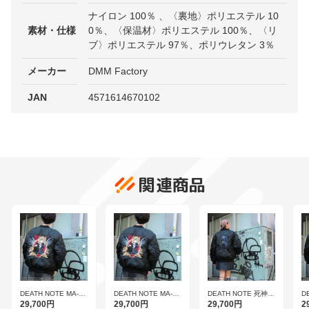
ナイロン 100％ 、〈裏地〉ポリエステル 10
素材・仕様
0％、〈保温材〉ポリエステル 100％、〈リ
ブ〉ポリエステル 97％、ポリウレタン 3％
メーカー
DMM Factory
JAN
4571614670102
関連商品
DEATH NOTE MA-1
DEATH NOTE MA-1
DEATH NOTE 死神を
D
ミサver.（L）
ミサver.（XL）
背負うMA-1 リューク
背
29,700円
29,700円
29,700円
2