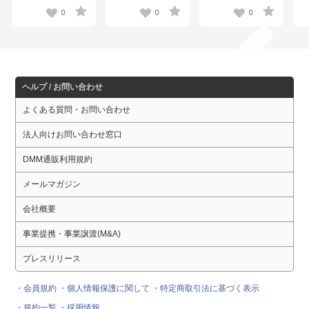
ver.（L）
v
0
0
0
ヘルプ / お問い合わせ
よくある質問・お問い合わせ
法人向けお問い合わせ窓口
DMM通販利用規約
メールマガジン
会社概要
事業提携・事業譲渡(M&A)
プレスリリース
・会員規約
・個人情報保護に関して
・特定商取引法に基づく表示
・規約一覧
・採用情報