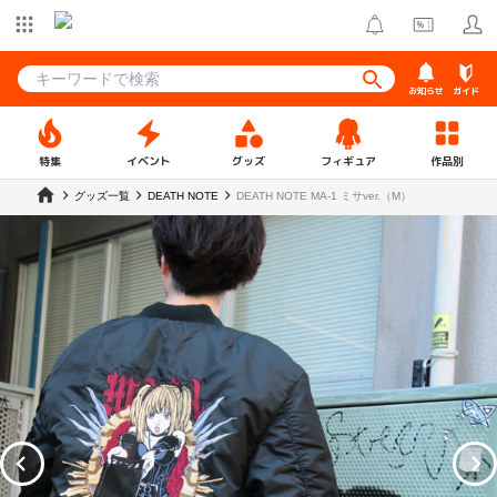
お知らせ
ガイド
特集
イベント
グッズ
フィギュア
作品別
グッズ一覧
DEATH NOTE
DEATH NOTE MA-1 ミサver.（M）