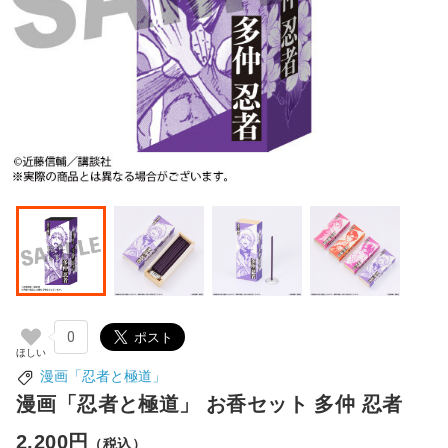
0
漫画「忍者と極道」
漫画「忍者と極道」 お香セット 多仲 忍者
2,200円
（税込）