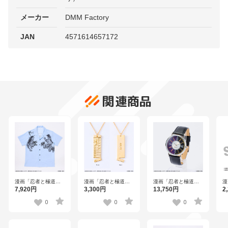
メーカー
DMM Factory
JAN
4571614657172
関連商品
漫画「忍者と極道」
漫画「忍者と極道」
漫画「忍者と極道」
漫
極道の入れ墨柄シャ
HELLS COUPONネ
腕時計
お
7,920円
3,300円
13,750円
2
ツ
ックレス
0
0
0