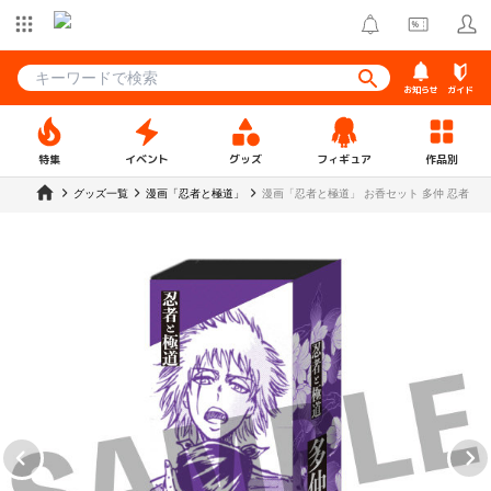
お知らせ
ガイド
特集
イベント
グッズ
フィギュア
作品別
グッズ一覧
漫画「忍者と極道」
漫画「忍者と極道」 お香セット 多仲 忍者