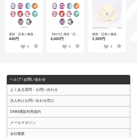
漫画「忍者と極道」
【BOX】漫画「忍者
漫画「忍者と極道」
トレーディング缶バ
と極道」 トレーディ
CAFEでいびすのカッ
440円
4,400円
3,300円
ッジ全10種
ング缶バッジ全10種
プ＆ソーサー
0
0
0
ヘルプ / お問い合わせ
よくある質問・お問い合わせ
法人向けお問い合わせ窓口
DMM通販利用規約
メールマガジン
会社概要