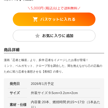
＼5,000円 (税込)以上で送料無料／
バスケットに入れる
お気に入りに追加
商品詳細
漫画「忍者と極道」より、多仲 忍者をイメージしたお香が登場！
ミント、ベルガモット、クロープ笞を調合した、闇を抱えながら己の正義の
ために戦う忍者を連想させる【夜桜】の香り。
発売日
2026年1月予定
サイズ
外装サイズ:9.5cm×3.2cm×2cm
内容量:20本、燃焼時間:約15〜17分（1本あた
素材・仕様
り）