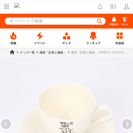
お知らせ
ガイド
特集
イベント
グッズ
フィギュア
作品別
グッズ一覧
漫画「忍者と極道」
漫画「忍者と極道」 CAFEでいびすのカッ
プ＆ソーサー