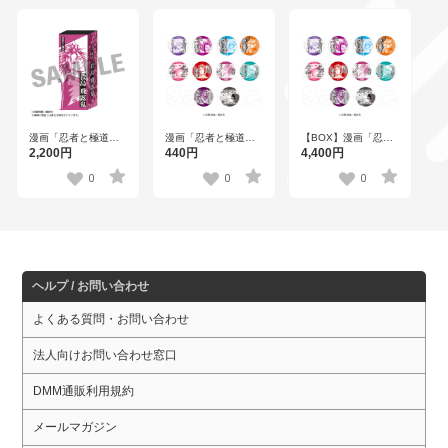
漫画「忍者と極道」
漫画「忍者と極道」
【BOX】漫画「忍者
お香セット 殺島 飛露
トレーディング缶バ
と極道」 トレーディ
2,200円
440円
4,400円
鬼
ッジ全10種
ング缶バッジ全10種
0
0
0
ヘルプ / お問い合わせ
よくある質問・お問い合わせ
法人向けお問い合わせ窓口
DMM通販利用規約
メールマガジン