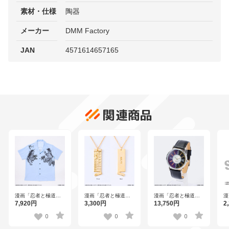
素材・仕様
陶器
メーカー
DMM Factory
JAN
4571614657165
関連商品
漫画「忍者と極道」
漫画「忍者と極道」
漫画「忍者と極道」
漫
極道の入れ墨柄シャ
HELLS COUPONネ
腕時計
お
7,920円
3,300円
13,750円
2
ツ
ックレス
0
0
0