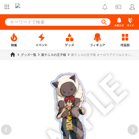
お知らせ
ガイド
特集
イベント
グッズ
フィギュア
作品別
グッズ一覧
新テニスの王子様
新テニスの王子様 オーロラアクリルスタンド
遠山金太郎【R1 2509】