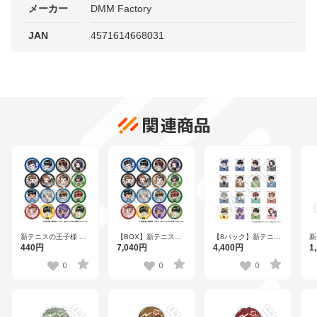
メーカー
DMM Factory
JAN
4571614668031
関連商品
新テニスの王子様 フ
【BOX】新テニスの
【8パック】新テニス
新
レフレンズ缶バッジ
王子様 フレフレンズ
の王子様 フレフレン
レ
440円
7,040円
4,400円
1
Vol.8 全16種
缶バッジ Vol.8 全16
ズステッカー
ス
種
Vol.8（1パック2枚入
Vo
0
0
0
り） 全16種