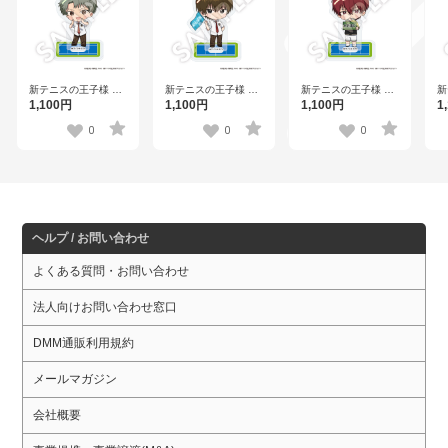
新テニスの王子様 フ
新テニスの王子様 フ
新テニスの王子様 フ
新
レフレンズアクリル
レフレンズアクリル
レフレンズアクリル
レ
1,100円
1,100円
1,100円
1
スタンド 鳳 長太郎
スタンド 日吉 若
スタンド 季楽靖幸
ス
Vol.2
Vol.3
0
0
0
ヘルプ / お問い合わせ
よくある質問・お問い合わせ
法人向けお問い合わせ窓口
DMM通販利用規約
メールマガジン
会社概要